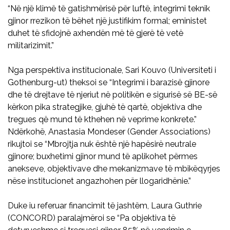
“Në një klimë të gatishmërisë për luftë, integrimi teknik
gjinor rrezikon të bëhet një justifikim formal; eministet
duhet të sfidojnë axhendën më të gjerë të vetë
militarizimit.”
Nga perspektiva institucionale, Sari Kouvo (Universiteti i
Gothenburg-ut) theksoi se “Integrimi i barazisë gjinore
dhe të drejtave të njeriut në politikën e sigurisë së BE-së
kërkon pika strategjike, gjuhë të qartë, objektiva dhe
tregues që mund të kthehen në veprime konkrete.”
Ndërkohë, Anastasia Mondeser (Gender Associations)
rikujtoi se “Mbrojtja nuk është një hapësirë neutrale
gjinore; buxhetimi gjinor mund të aplikohet përmes
anekseve, objektivave dhe mekanizmave të mbikëqyrjes
nëse institucionet angazhohen për llogaridhënie.”
Duke iu referuar financimit të jashtëm, Laura Guthrie
(CONCORD) paralajmëroi se “Pa objektiva të