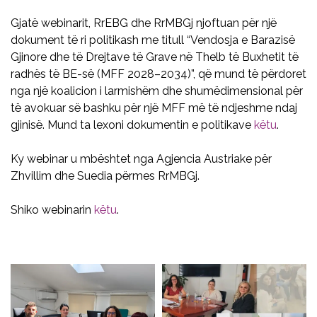
Gjatë webinarit, RrEBG dhe RrMBGj njoftuan për një
dokument të ri politikash me titull “Vendosja e Barazisë
Gjinore dhe të Drejtave të Grave në Thelb të Buxhetit të
radhës të BE-së (MFF 2028–2034)”, që mund të përdoret
nga një koalicion i larmishëm dhe shumëdimensional për
të avokuar së bashku për një MFF më të ndjeshme ndaj
gjinisë. Mund ta lexoni dokumentin e politikave
këtu
.
Ky webinar u mbështet nga Agjencia Austriake për
Zhvillim dhe Suedia përmes RrMBGj.
Shiko webinarin
këtu
.