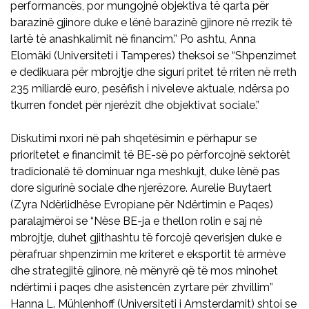
performancës, por mungojnë objektiva të qarta për
barazinë gjinore duke e lënë barazinë gjinore në rrezik të
lartë të anashkalimit në financim.” Po ashtu, Anna
Elomäki (Universiteti i Tamperes) theksoi se “Shpenzimet
e dedikuara për mbrojtje dhe siguri pritet të rriten në rreth
235 miliardë euro, pesëfish i niveleve aktuale, ndërsa po
tkurren fondet për njerëzit dhe objektivat sociale.”
Diskutimi nxori në pah shqetësimin e përhapur se
prioritetet e financimit të BE-së po përforcojnë sektorët
tradicionalë të dominuar nga meshkujt, duke lënë pas
dore sigurinë sociale dhe njerëzore. Aurelie Buytaert
(Zyra Ndërlidhëse Evropiane për Ndërtimin e Paqes)
paralajmëroi se “Nëse BE-ja e thellon rolin e saj në
mbrojtje, duhet gjithashtu të forcojë qeverisjen duke e
përafruar shpenzimin me kriteret e eksportit të armëve
dhe strategjitë gjinore, në mënyrë që të mos minohet
ndërtimi i paqes dhe asistencën zyrtare për zhvillim”
Hanna L. Mühlenhoff (Universiteti i Amsterdamit) shtoi se