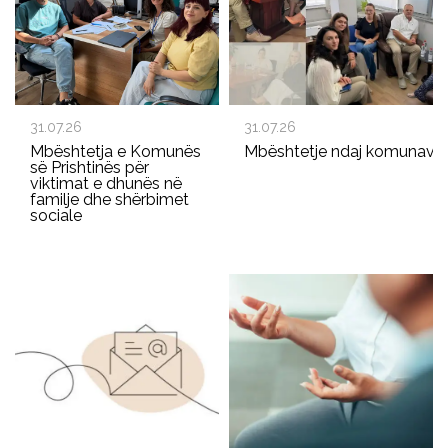
31.07.26
31.07.26
Mbështetja e Komunës
Mbështetje ndaj komunave p
së Prishtinës për
viktimat e dhunës në
familje dhe shërbimet
sociale