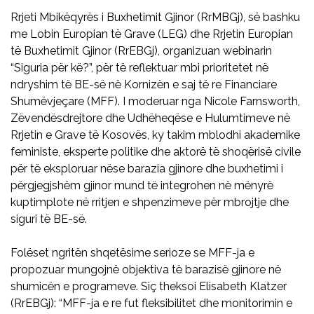
Rrjeti Mbikëqyrës i Buxhetimit Gjinor (RrMBGj), së bashku
me Lobin Europian të Grave (LEG) dhe Rrjetin Europian
të Buxhetimit Gjinor (RrEBGj), organizuan webinarin
“Siguria për kë?”, për të reflektuar mbi prioritetet në
ndryshim të BE-së në Kornizën e saj të re Financiare
Shumëvjeçare (MFF). I moderuar nga Nicole Farnsworth,
Zëvendësdrejtore dhe Udhëheqëse e Hulumtimeve në
Rrjetin e Grave të Kosovës, ky takim mblodhi akademike
feministe, eksperte politike dhe aktorë të shoqërisë civile
për të eksploruar nëse barazia gjinore dhe buxhetimi i
përgjegjshëm gjinor mund të integrohen në mënyrë
kuptimplote në rritjen e shpenzimeve për mbrojtje dhe
siguri të BE-së.
Folëset ngritën shqetësime serioze se MFF-ja e
propozuar mungojnë objektiva të barazisë gjinore në
shumicën e programeve. Siç theksoi Elisabeth Klatzer
(RrEBGj): “MFF-ja e re fut fleksibilitet dhe monitorimin e