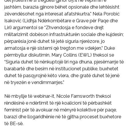
detyrueshme si treguesi gjinor 85% në veprimin e
jashtëm, barazia gjinore bëhet opsionale dhe lehtësisht
zëvendësohet nga interesat afatshkurtra.” Nela Porobić
Isaković (Lidhja Ndërkombëtare e Grave për Paqe dhe
Liri) argumentoi se “Zhvendosja e fondeve drejt
militarizimit dobëson infrastrukturën sociale dhe kujdesin;
përparësia jonë duhet të jetë siguria njerëzore, jo
armatosja e një sistemi që tregton me vdekjen.” Duke
përmbyllur diskutimin, Mary Collins (EWL) theksoi se
“Siguria duhet të nënkuptojë liri nga dhuna, pjesëmarrje të
barabartë dhe besim në institucionet publike, buxhetet
duhet të pasqyrojnë këto vlera, dhe gratë duhet të jenë
në tryezën e vendimmarrjes.”
Në mbyllje të webinar-it, Nicole Farnsworth theksoi
rëndësinë e ndërtimit të një koalicioni të përbashkët
feminist për të avokuar në mënyrë kolektive për paqe,
barazi dhe llogaridhënie në të gjitha proceset buxhetore
të BE-së.