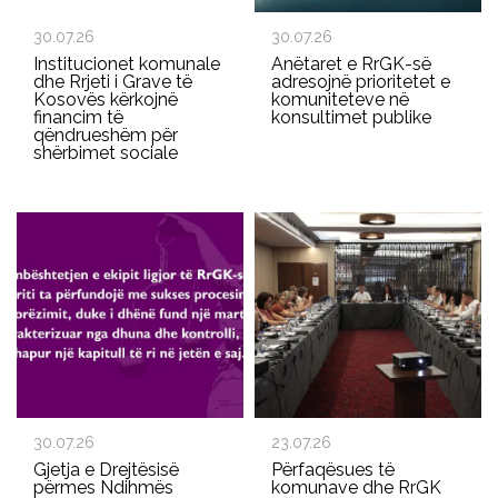
30.07.26
30.07.26
Institucionet komunale
Anëtaret e RrGK-së
dhe Rrjeti i Grave të
adresojnë prioritetet e
Kosovës kërkojnë
komuniteteve në
financim të
konsultimet publike
qëndrueshëm për
shërbimet sociale
30.07.26
23.07.26
Gjetja e Drejtësisë
Përfaqësues të
përmes Ndihmës
komunave dhe RrGK