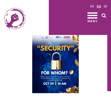
EN
SQ
SR
MENY