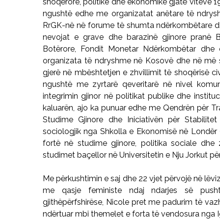
shoqërore, politike dhe ekonomike gjatë viteve
ngushtë edhe me organizatat anëtare të ndrysh
RrGK-në në forume të shumta ndërkombëtare dhe 
nevojat e grave dhe barazinë gjinore pranë 
Botërore, Fondit Monetar Ndërkombëtar dhe q
organizata të ndryshme në Kosovë dhe në më shu
gjerë në mbështetjen e zhvillimit të shoqërisë c
ngushtë me zyrtarë qeveritarë në nivel komun
integrimin gjinor në politikat publike dhe instit
kaluarën, ajo ka punuar edhe me Qendrën për T
Studime Gjinore dhe Iniciativën për Stabili
sociologjik nga Shkolla e Ekonomisë në Londër 
fortë në studime gjinore, politika sociale dhe 
studimet baçellor në Universitetin e Nju Jorkut pë
Me përkushtimin e saj dhe 22 vjet përvojë në lëviz
me qasje feministe ndaj ndarjes së push
gjithëpërfshirëse, Nicole pret me padurim të vaz
ndërtuar mbi themelet e forta të vendosura nga 