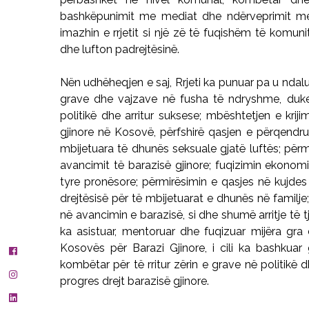
bashkëpunimit me mediat dhe ndërveprimit me
imazhin e rrjetit si një zë të fuqishëm të komun
dhe lufton padrejtësinë.
Nën udhëheqjen e saj, Rrjeti ka punuar pa u ndal
grave dhe vajzave në fusha të ndryshme, duke 
politikë dhe arritur suksese; mbështetjen e krij
gjinore në Kosovë, përfshirë qasjen e përqendr
mbijetuara të dhunës seksuale gjatë luftës; përmi
avancimit të barazisë gjinore; fuqizimin ekonomik
tyre pronësore; përmirësimin e qasjes në kujdes
drejtësisë për të mbijetuarat e dhunës në familje
në avancimin e barazisë, si dhe shumë arritje të 
ka asistuar, mentoruar dhe fuqizuar mijëra gra
Kosovës për Barazi Gjinore, i cili ka bashkuar 
kombëtar për të rritur zërin e grave në politikë
progres drejt barazisë gjinore.