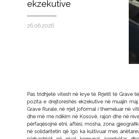
ekzekutive
26.06.2026
Pas tridhjetë vitesh në krye të Rrjetit të Grave
pozita e drejtoreshës ekzekutive në muajin maj
Grave Rurale, në rrjet joformal i themeluar në vi
dhe më me ndikim në Kosovë, rajon dhe në nivel
përfaqësojnë etni, aftësi, mosha, zona gjeograf
në solidaritetin që Igo ka kultivuar mes anëtar
përbashkët në nivel komunal, kombëtar dhe