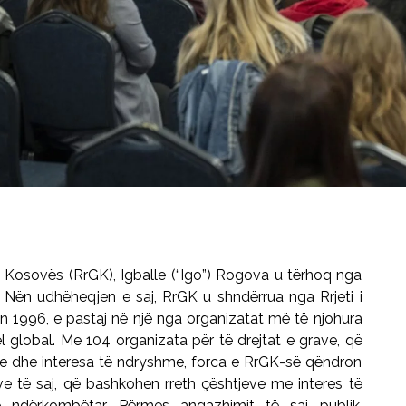
 të Kosovës (RrGK), Igballe (“Igo”) Rogova u tërhoq nga
. Nën udhëheqjen e saj, RrGK u shndërrua nga Rrjeti i
tin 1996, e pastaj në një nga organizatat më të njohura
 global. Me 104 organizata për të drejtat e grave, që
ike dhe interesa të ndryshme, forca e RrGK-së qëndron
eve të saj, që bashkohen rreth çështjeve me interes të
 ndërkombëtar. Përmes angazhimit të saj publik,