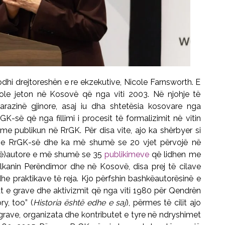
odhi drejtoreshën e re ekzekutive, Nicole Farnsworth. E
cole jeton në Kosovë që nga viti 2003. Në njohje të
arazinë gjinore, asaj iu dha shtetësia kosovare nga
GK-së që nga fillimi i procesit të formalizimit në vitin
 me publikun në RrGK. Për disa vite, ajo ka shërbyer si
 e RrGK-së dhe ka më shumë se 20 vjet përvojë në
kë)autore e më shumë se 35
publikimeve
që lidhen me
lkanin Perëndimor dhe në Kosovë, disa prej të cilave
 dhe praktikave të reja. Kjo përfshin bashkëautorësinë e
jtat e grave dhe aktivizmit që nga viti 1980 për Qendrën
y, too” (
Historia është edhe e saj
), përmes të cilit ajo
 grave, organizata dhe kontributet e tyre në ndryshimet