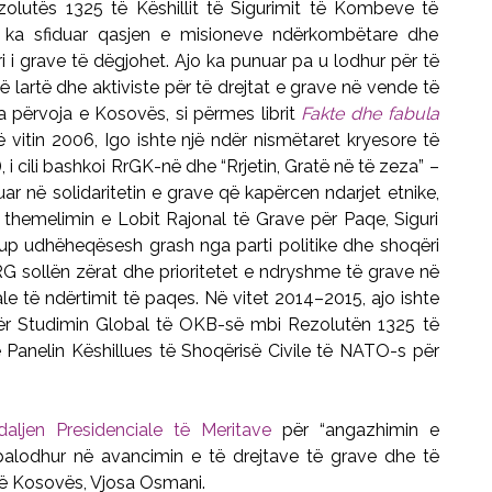
olutës 1325 të Këshillit të Sigurimit të Kombeve të
o ka sfiduar qasjen e misioneve ndërkombëtare dhe
ëri i grave të dëgjohet. Ajo ka punuar pa u lodhur për të
 lartë dhe aktiviste për të drejtat e grave në vende të
 përvoja e Kosovës, si përmes librit
Fakte dhe fabula
 vitin 2006, Igo ishte një ndër nismëtaret kryesore të
 i cili bashkoi RrGK-në dhe “Rrjetin, Gratë në të zeza” –
uar në solidaritetin e grave që kapërcen ndarjet etnike,
ë themelimin e Lobit Rajonal të Grave për Paqe, Siguri
rup udhëheqësesh grash nga parti politike dhe shoqëri
G sollën zërat dhe prioritetet e ndryshme të grave në
e të ndërtimit të paqes. Në vitet 2014–2015, ajo ishte
ë për Studimin Global të OKB-së mbi Rezolutën 1325 të
në Panelin Këshillues të Shoqërisë Civile të NATO-s për
ljen Presidenciale të Meritave
për “angazhimin e
alodhur në avancimin e të drejtave të grave dhe të
 së Kosovës, Vjosa Osmani.