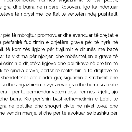
 gra dhe burra në mbarë Kosovën, Igo ka ndërtuar
iteteve të ndryshme, që flet të vërtetën ndaj pushtetit
ur për të mbrojtur, promovuar dhe avancuar të drejtat e
përfshirë fuqizimin e dhjetëra grave për të hyrë në
imit të kornizës ligjore për trajtimin e dhunës me bazë
uar te viktima për njohjen dhe mbështetjen e grave të
rësimin e dhjetëra ligjeve dhe politikave në drejtim të
 të qindra grave, përfshirë realizimin e të drejtave të
 shëndetësor për qindra gra; sigurimin e strehimit dhe
; si dhe angazhimin e zyrtarëve gra dhe burra si aleatë
tjera – për të përmendur vetëm disa. Përmes Rrjetit, ajo
 dhe burra. Kjo përfshin bashkëthemelimin e Lobit të
gra në politikë dhe shoqëri civile në nivel lokal dhe
 dhe vendimmarrje, si dhe për të avokuar së bashku për