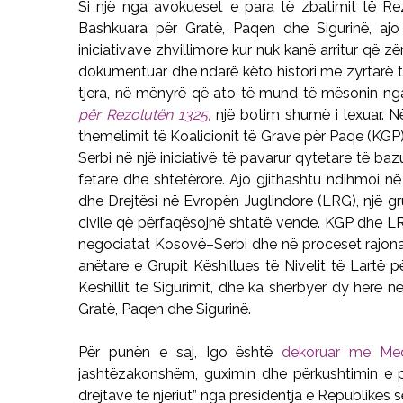
Si një nga avokueset e para të zbatimit të Rez
Bashkuara për Gratë, Paqen dhe Sigurinë, aj
iniciativave zhvillimore kur nuk kanë arritur që z
dokumentuar dhe ndarë këto histori me zyrtarë të
tjera, në mënyrë që ato të mund të mësonin nga
për Rezolutën 1325
,
një botim shumë i lexuar. Në
themelimit të Koalicionit të Grave për Paqe (KGP),
Serbi në një iniciativë të pavarur qytetare të baz
fetare dhe shtetërore. Ajo gjithashtu ndihmoi n
dhe Drejtësi në Evropën Juglindore (LRG), një g
civile që përfaqësojnë shtatë vende. KGP dhe LR
negociatat Kosovë–Serbi dhe në proceset rajonal
anëtare e Grupit Këshillues të Nivelit të Lart
Këshillit të Sigurimit, dhe ka shërbyer dy herë 
Gratë, Paqen dhe Sigurinë.
Për punën e saj, Igo është
dekoruar me Meda
jashtëzakonshëm, guximin dhe përkushtimin e p
drejtave të njeriut” nga presidentja e Republikës