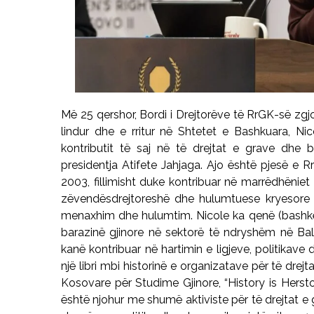
Më 25 qershor, Bordi i Drejtorëve të RrGK-së zgj
lindur dhe e rritur në Shtetet e Bashkuara, Ni
kontributit të saj në të drejtat e grave dhe b
presidentja Atifete Jahjaga. Ajo është pjesë e Rr
2003, fillimisht duke kontribuar në marrëdhëniet
zëvendësdrejtoreshë dhe hulumtuese kryesore
menaxhim dhe hulumtim. Nicole ka qenë (bash
barazinë gjinore në sektorë të ndryshëm në Bal
kanë kontribuar në hartimin e ligjeve, politikave
një libri mbi historinë e organizatave për të dre
Kosovare për Studime Gjinore, “History is Herstor
është njohur me shumë aktiviste për të drejtat e