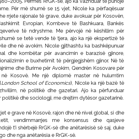
 1980–2005. Përmes RrGK-së, ajo ka vazhduar të punojë
me. Për më shumë se 15 vjet, Nicole ka përfaqësuar
rrjete rajonale të grave, duke avokuar për Kosovën,
Bashkimit Evropian, Kombeve të Bashkuara, Bankës
everive të ndryshme. Me përvojë në këshillim për
më se tetë vende të tjera, ajo ka një ekspertizë të
ivile dhe në avokim. Nicole gjithashtu ka bashkëpunuar
al dhe kombëtar për avancimin e barazisë gjinore,
ucionalizimin e buxhetimit të përgjegjshëm gjinor. Në të
rajnime dhe Burime për Avokim, Qendrën Kosovare për
tet në Kosovë. Me një diplomë master në hulumtim
(
London School of Economics
), Nicole ka një bazë të
zhvillim, në politikë dhe gazetari. Ajo ka përfunduar
r politikë dhe sociologji, me drejtim dytësor gazetarinë.
jet e grave në Kosovë, rajon dhe në nivel global, si dhe
tetit, vendimmarrjes me konsensus dhe qasjeve
hdojë t’i shërbejë RrGK-së dhe anëtarësisë së saj, duke
Igo dhe nga anëtarësia e RrGK-së.