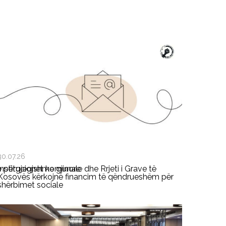
30.07.26
ë përgjegjshme gjinore
Institucionet komunale dhe Rrjeti i Grave të
Kosovës kërkojnë financim të qëndrueshëm për
shërbimet sociale