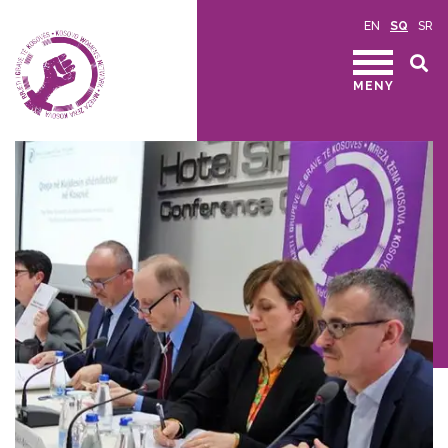
EN
SQ
SR
MENY