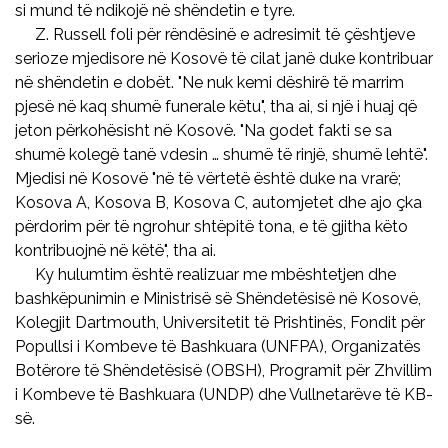
si mund të ndikojë në shëndetin e tyre.
Z. Russell foli për rëndësinë e adresimit të çështjeve
serioze mjedisore në Kosovë të cilat janë duke kontribuar
në shëndetin e dobët. "Ne nuk kemi dëshirë të marrim
pjesë në kaq shumë funerale këtu", tha ai, si një i huaj që
jeton përkohësisht në Kosovë. "Na godet fakti se sa
shumë kolegë tanë vdesin … shumë të rinjë, shumë lehtë".
Mjedisi në Kosovë "në të vërtetë është duke na vrarë;
Kosova A, Kosova B, Kosova C, automjetet dhe ajo çka
përdorim për të ngrohur shtëpitë tona, e të gjitha këto
kontribuojnë në këtë", tha ai.
Ky hulumtim është realizuar me mbështetjen dhe
bashkëpunimin e Ministrisë së Shëndetësisë në Kosovë,
Kolegjit Dartmouth, Universitetit të Prishtinës, Fondit për
Popullsi i Kombeve të Bashkuara (UNFPA), Organizatës
Botërore të Shëndetësisë (OBSH), Programit për Zhvillim
i Kombeve të Bashkuara (UNDP) dhe Vullnetarëve të KB-
së.