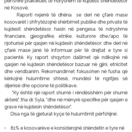
përfshirë praktikues të ndryshëm të kujdesit shëndetësor
në Kosovë.
Raporti nxjerrë të dhëna se deri në çfarë mase
kosovarët i shfrytëzojnë shërbimet publike dhe private të
kujdesit shëndetësor, hasin në pengesa të ndryshme
financiare, gjeografike, etnike, kulturore dhe/apo të
njohurisë për qasjen në kujdesin shëndetësor; dhe deri në
çfarë mase janë të informuar për të drejtat e tyre si
pacientë. Ky raport shqyrton dallimet që ndikojnë në
qasjen në kujdesin shëndetësor bazuar në gjini, etnicitet
dhe vendbanim. Rekomandimet fokusohen në fusha që
kërkojnë hulumtime shtesë, mundësi të ngritjes së
dijenisë dhe opcione të politikave.
"Ky është një raport shumë i rëndësishëm për shumë
akterë", tha dr. Syla, "dhe në mënyrë specifike për qasjen e
grave në kujdesin shëndetësor".
Disa nga të gjeturat kyçe të hulumtimit përfshijnë:
• 81% e kosovarëve e konsiderojnë shëndetin e tyre në