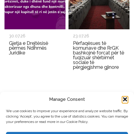
30.07.26
23.07.26
Gjetja e Drejtësisë
Përfaqësues të
përmes Ndihmës
komunave dhe RrGK
Juridike
bashkojnë forcat për të
fuqizuar shërbimet
sociale të
përgjegjshme gjinore
Manage Consent
REGJISTROHU PËR BULETININ E RRGK-SË
We use cookies to improve your experience and analyze website traffic. By
clicking ‘Accept’, you agree to the use of statistics cookies. You can manage
Dërgo
your preferences or read more in our Cookie Policy.