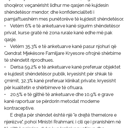
shoqëror, veçanërisht lidhur me qasjen në kujdesin
shëndetësor mendor; dhe konfidencialiteti i
pamjaftueshëm mes punëtorëve të kujdesit shëndetësor.
• Vetëm 6% e të anketuarve kanë sigurim shëndetësor
privat, kurse gratë në zona rurale kanë edhe më pak
qasje.
• Vetëm 35.3% e të anketuarve kanë pasur njohuri që
Qendrat Mjekësore Familjare Kryesore ofrojnë shërbime
të shëndetit riprodhues.
• Derisa 59.2% e të anketuarve kanë preferuar objektet
e kujdesit shëndetësor publik, kryesisht për shkak të
çmimit, 32.3% kanë preferuar klinikat private, kryesisht
për kualitetin e shërbimeve të ofruara.
• 20.5% e të gjithë të anketuarve dhe 10.9% e grave
kanë raportuar se përdorin metodat moderne
kontraceptive.
E drejta për shëndet është një "e drejtë themelore e
njerëzve", pohoi Ministri Rrahmani, i cili qe i pranishëm në