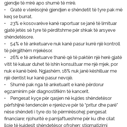
gjendje të mirë apo shumë të mirë.
• Gratë e vlerësojnë gjendjen e shëndetit të tyre pak më
keq se burrat.
• 23% e kosovarëve kanë raportuar se janë të limituar
gjatë jetës së tyre të përditshme për shkak të arsyeve
shëndetësore.
• 54% e të anketuarve nuk kanë pasur kurrë një kontroll
të përgjithëm mjekësor.
• 26% e të anketuarve thanë që të paktën një herë gjatë
vitit të kaluar duhet të ishin konsultuar me një mjek, por
nuk e kanë bërë. Ngjashëm, 18% nuk janë këshilluar me
një dentist kur kanë pasur nevojë.
• Shumë pak nga të anketuarit e kanë përdorur
egzaminim për diagnostifikim të kancerit.
• Pengesat kyçe për qasjen në kujdes shëndetësor
përfshijnë tendencën e njerëzve për të “pritur dhe parë”
nëse shëndeti i tyre do të përmirësohej; pengesat
financiare; njohuritë e pamjaftueshme për ku dhe cilat
lloje të kujdesit shëndetësor ofrohen; stigmatizimi