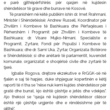
e parë gjithëpërfshirës për qasjen në kujdesin
shëndetësor të grave dhe burrave në Kosovë.
Të pranishëm në këtë publikim ishin dr. Imet Rrahmani,
Ministër i Shëndetësisë; Andrew Russell, Koordinator për
Zhvillim i Kombeve të Bashkuara dhe Përfaqësues i
Përhershëm i Programit për Zhvillim i Kombeve të
Bashkuara; dr. Visare Mujko-Nimani, Specialiste e
Programit, Zyrtare, Fondi për Popullsi i Kombeve të
Bashkuara; dhe dr. Sami Uka, Zyrtar, Organizata Botërore
e Shëndetësisë; si dhe anëtarë të parlamentit, kuvendet
komunale, organizatat e shoqërisë civile dhe zyrtarë të
tjerë.
Igballe Rogova, drejtore ekzekutive e RrGGK-së në
fjalën e saj të hapjes, duke shpjeguar kopertinën e këtij
raporti të ri tha se "nëse nuk kemi kujdes shëndetësor për
gratë dhe burrat, kjo është çështje e jetës dhe vdekjes".
Ajo theksoi se “qasja në kujdesin shëndetësor cilësor
është një çështje urgjente dhe e rëndësishme për të
gjithë”.