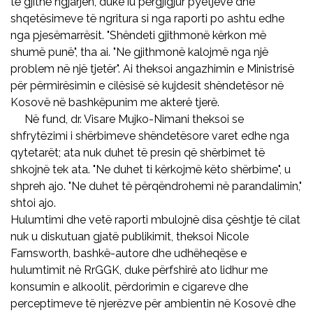
të gjithë ngjarjen, duke iu përgjigjur pyetjeve dhe
shqetësimeve të ngritura si nga raporti po ashtu edhe
nga pjesëmarrësit. "Shëndeti gjithmonë kërkon më
shumë punë", tha ai. "Ne gjithmonë kalojmë nga një
problem në një tjetër". Ai theksoi angazhimin e Ministrisë
për përmirësimin e cilësisë së kujdesit shëndetësor në
Kosovë në bashkëpunim me akterë tjerë.
Në fund, dr. Visare Mujko-Nimani theksoi se
shfrytëzimi i shërbimeve shëndetësore varet edhe nga
qytetarët; ata nuk duhet të presin që shërbimet të
shkojnë tek ata. "Ne duhet ti kërkojmë këto shërbime", u
shpreh ajo. "Ne duhet të përqëndrohemi në parandalimin,"
shtoi ajo.
Hulumtimi dhe vetë raporti mbulojnë disa çështje të cilat
nuk u diskutuan gjatë publikimit, theksoi Nicole
Farnsworth, bashkë-autore dhe udhëheqëse e
hulumtimit në RrGGK, duke përfshirë ato lidhur me
konsumin e alkoolit, përdorimin e cigareve dhe
perceptimeve të njerëzve për ambientin në Kosovë dhe