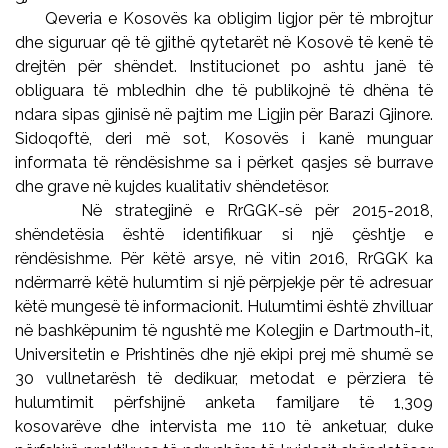
Qeveria e Kosovës ka obligim ligjor për të mbrojtur
dhe siguruar që të gjithë qytetarët në Kosovë të kenë të
drejtën për shëndet. Institucionet po ashtu janë të
obliguara të mbledhin dhe të publikojnë të dhëna të
ndara sipas gjinisë në pajtim me Ligjin për Barazi Gjinore.
Sidoqoftë, deri më sot, Kosovës i kanë munguar
informata të rëndësishme sa i përket qasjes së burrave
dhe grave në kujdes kualitativ shëndetësor.
Në strategjinë e RrGGK-së për 2015-2018,
shëndetësia është identifikuar si një çështje e
rëndësishme. Për këtë arsye, në vitin 2016, RrGGK ka
ndërmarrë këtë hulumtim si një përpjekje për të adresuar
këtë mungesë të informacionit. Hulumtimi është zhvilluar
në bashkëpunim të ngushtë me Kolegjin e Dartmouth-it,
Universitetin e Prishtinës dhe një ekipi prej më shumë se
30 vullnetarësh të dedikuar, metodat e përziera të
hulumtimit përfshijnë anketa familjare të 1,309
kosovarëve dhe intervista me 110 të anketuar, duke