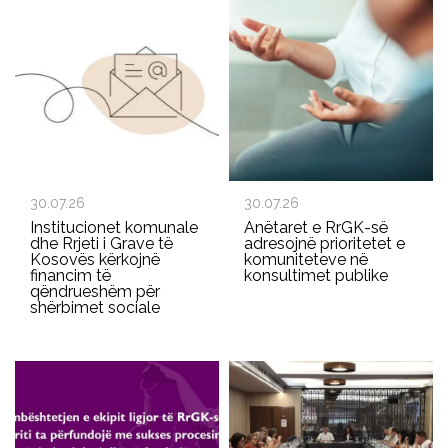
30.07.26
30.07.26
Institucionet komunale
Anëtaret e RrGK-së
dhe Rrjeti i Grave të
adresojnë prioritetet e
Kosovës kërkojnë
komuniteteve në
financim të
konsultimet publike
qëndrueshëm për
shërbimet sociale