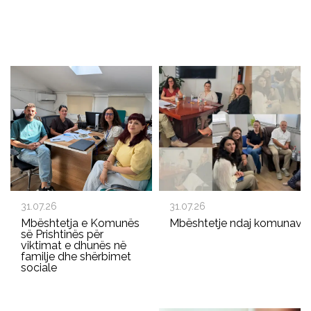
31.07.26
31.07.26
Mbështetja e Komunës
Mbështetje ndaj komunave p
së Prishtinës për
viktimat e dhunës në
familje dhe shërbimet
sociale