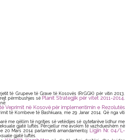
jetit të Grupeve të Grave të Kosovës (RrGGK) për vitin 2013.
Planit Strategjik për vitet 2011-2014
 drejt përmbushjes së
.
jnë:
të Veprimit në Kosovë për implementimin e Rezolutës
urimit të Kombeve të Bashkuara, me 29 Janar 2014. Që nga viti
ë me qëllim të ngritjes së vetëdijes së qytetarëve lidhur me
 seksuale gjatë luftës. Përcjellur me avokim të vazhdueshëm në
Ligjin Nr. 04/L-
, me 20 Mars 2014 parlamenti amandamentoj
suale gjatë luftës.