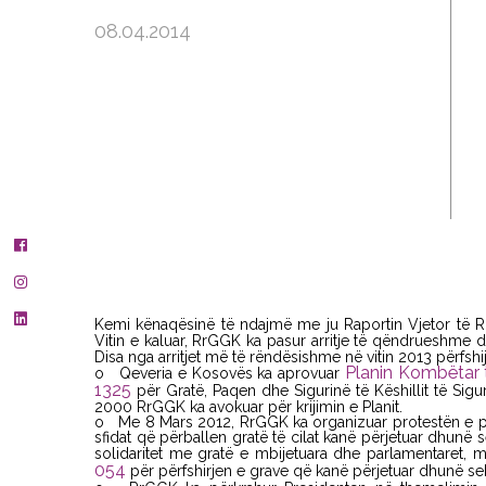
08.04.2014
Kemi kënaqësinë të ndajmë me ju Raportin Vjetor të Rr
Vitin e kaluar, RrGGK ka pasur arritje të qëndrueshme
Disa nga arritjet më të rëndësishme në vitin 2013 përfshi
Planin Kombëtar 
o Qeveria e Kosovës ka aprovuar
1325
për Gratë, Paqen dhe Sigurinë të Këshillit të Sig
2000 RrGGK ka avokuar për krijimin e Planit.
o Me 8 Mars 2012, RrGGK ka organizuar protestën e par
sfidat që përballen gratë të cilat kanë përjetuar dhunë
solidaritet me gratë e mbijetuara dhe parlamentaret
054
për përfshirjen e grave që kanë përjetuar dhunë sek