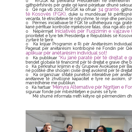
o RrGGK ka përkrahur Presidenten në themelimi
gjithpërfshirës për grate që kanë përjetuar dhunë seksual
34 grante
o Që nga viti 2012, RrGGK ka ofruar
, gjit
të Kosovës (FGK)
, duke iu mundësuar të përfitojnë
vecanta, të etniciteteve të ndryshme, të rinjë dhe penzio
o Përmes iniciativave të FGK të udhëhequra nga gratë, 
kanë përfituar kontrolle mjekësore falas, disa nga ato pë
Iniciativës për Fuqizimin e vajzave 
o Nëpërmjet
prioritetet e tyre tek Presidentja e Republikës së Kosov
zyrtarë të tjerë.
o Ka krijuar Programin e Ri për Anëtarësim Individual,
Pagesat për anëtarësim kontribojnë në Fondin për 
aplikuar për anëtarësim individual sot!
“Ku janë paratë për të drejtat e 
o Ka publikuar
trendet globale të financimit për të drejtat e grave dhe b
o Ka përkrahur krijimin e dy Grupeve Avokuese për Baraz
në politikë dhe shoqëri civile drejt avokimit për të drejt
o Ka organizuar shtatë punëtori interaktive për anëta
anëtareve të zhvillojnë kapacitet e tyre në avokim,
marrëdhënie me publikun.
‘Mënyra Alternative për Ngritjen e Fo
o Ka hartuar
siguruar fonde për mbështetjen e punës së tyre.
Më shumë informata rreth këtyre që përmendëm dhe inic