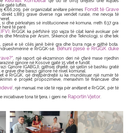
Këshillit Kombëtar
n e
që do të ofroj drejtësi dhe kujdes
e gjatë luftës.
Fondit të Grave
hsej €66,209, për organizatat anëtare përmes
 direkt 1,883 grave diverse nga vendet rurale, me nevoja të
neret.
si dhe përkrahjes së institucioneve në komuna, rreth 637 gra
r herë të parë.
(IFV)
, RrGGK ka përfshirë 150 vajza të cilat kanë avokuar për
ës dhe Ministria për Arsim, Shkencë dhe Teknologji, si dhe tek
 pjesë e së cilës janë bërë gra dhe burra nga e gjithë bota.
Bëhuni pjesë e RrGGK duke
Qëndrueshmërinë e RrGGK-së.
grave?”
, një raport që ekzaminon deri në çfarë mase rrjedhin
arazinë gjinore në Kosovë gjatë 15 vitet e fundit.
i Gjinore (GABGJ), gjithsej dhjetë, që sjellin së bashku gratë
at e grave dhe barazi gjinore në nivel komunal.
ret e RrGGK, që drejtpërdrejtë iu ka mundësuar një numër të
 shkrimin e projekt propozimeve, menaxhim të financave dhe
ndeve’
, një manual me ide të reja për anëtaret e RrGGK, për të
Raportin Vjetor
iativave tona të tjera, i gjeni ne
.