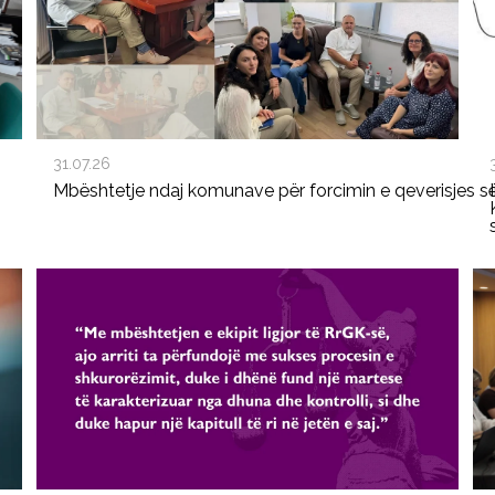
31.07.26
Mbështetje ndaj komunave për forcimin e qeverisjes s