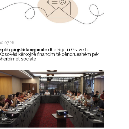
30.07.26
ë përgjegjshme gjinore
Institucionet komunale dhe Rrjeti i Grave të
Kosovës kërkojnë financim të qëndrueshëm për
shërbimet sociale