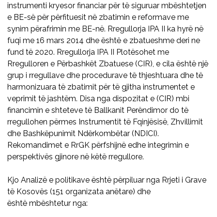
instrumenti kryesor financiar për të siguruar mbështetjen
e BE-së për përfituesit në zbatimin e reformave me
synim përafrimin me BE-në. Rregullorja IPA II ka hyrë në
fuqi me 16 mars 2014 dhe është e zbatueshme deri ne
fund të 2020. Rregullorja IPA II Plotësohet me
Rregulloren e Përbashkët Zbatuese (CIR), e cila është një
grup i rregullave dhe procedurave të thjeshtuara dhe të
harmonizuara të zbatimit për të gjitha instrumentet e
veprimit të jashtëm. Disa nga dispozitat e (CIR) mbi
financimin e shteteve të Ballkanit Perëndimor do të
rregullohen përmes Instrumentit të Fqinjësisë, Zhvillimit
dhe Bashkëpunimit Ndërkombëtar (NDICI).
Rekomandimet e RrGK përfshijnë edhe integrimin e
perspektivës gjinore në këtë rregullore.
Kjo Analizë e politikave është përpiluar nga Rrjeti i Grave
të Kosovës (151 organizata anëtare) dhe
është mbështetur nga: