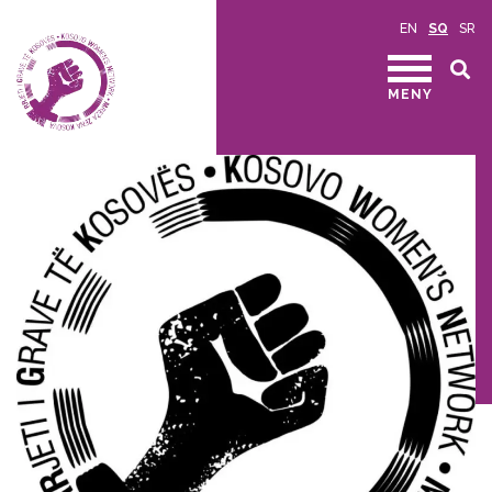
EN
SQ
SR
MENY