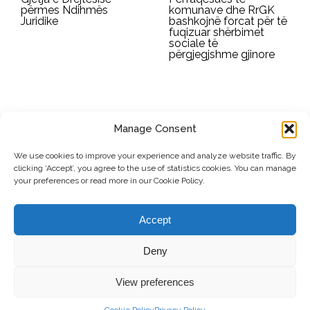
përmes Ndihmës
komunave dhe RrGK
Juridike
bashkojnë forcat për të
fuqizuar shërbimet
sociale të
përgjegjshme gjinore
Manage Consent
REGJISTROHU PËR BULETININ E RRGK-SË
We use cookies to improve your experience and analyze website traffic. By
clicking ‘Accept’, you agree to the use of statistics cookies. You can manage
Dërgo
your preferences or read more in our Cookie Policy.
© Copyright, 2026 . Rrjeti i Grave të Kosovës. Të gjitha të drejtat e
Accept
rezervuara.
Deny
View preferences
Kontribuo
Kontakti
Privacy Policy