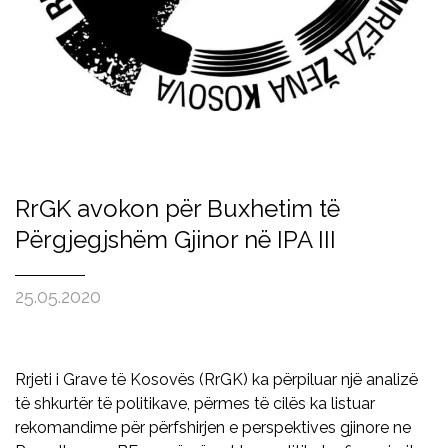
RrGK avokon për Buxhetim të
Përgjegjshëm Gjinor në IPA III
25.05.2020
Rrjeti i Grave të Kosovës (RrGK) ka përpiluar një analizë
të shkurtër të politikave, përmes të cilës ka listuar
rekomandime për përfshirjen e perspektives gjinore ne