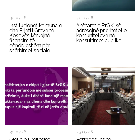
30.07.26
30.07.26
Institucionet komunale
Anëtaret e RrGK-së
dhe Rrjeti i Grave të
adresojnë prioritetet e
Kosovës kërkojnë
komuniteteve në
financim të
konsultimet publike
qëndrueshëm për
shërbimet sociale
30.07.26
23.07.26
Gjetja e Drejtësisë
Përfaqësues të