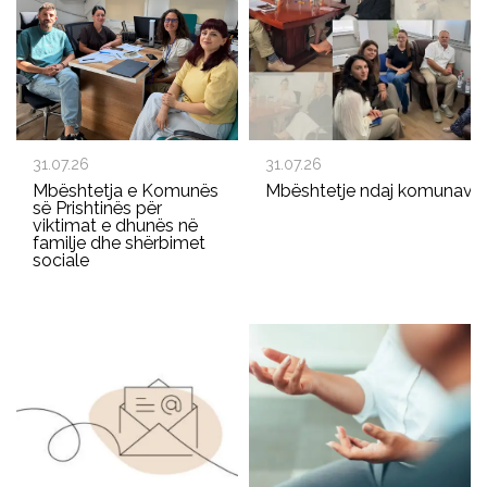
31.07.26
31.07.26
Mbështetja e Komunës
Mbështetje ndaj komunave p
së Prishtinës për
viktimat e dhunës në
familje dhe shërbimet
sociale