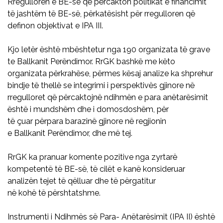
Rregulloren e BE-se që përcakton politikat e financimit
të jashtëm të BE-së, përkatësisht për rregulloren që
definon objektivat e IPA III.
Kjo letër është mbështetur nga 190 organizata të grave
te Ballkanit Perëndimor. RrGK bashkë me këto
organizata përkrahëse, përmes kësaj analize ka shprehur
bindje të thellë se integrimi i perspektivës gjinore në
rregulloret që përcaktojnë ndihmën e para anëtarësimit
është i mundshëm dhe i domosdoshëm, për
të çuar përpara barazinë gjinore në regjionin
e Ballkanit Perëndimor, dhe më tej.
RrGK ka pranuar komente pozitive nga zyrtarë
kompetentë të BE-së, të cilët e kanë konsideruar
analizën tejet të qëlluar dhe të përgatitur
në kohë të përshtatshme.
Instrumenti i Ndihmës së Para- Anëtarësimit (IPA II) është