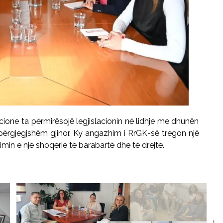
one ta përmirësojë legjislacionin në lidhje me dhunën
 përgjegjshëm gjinor. Ky angazhim i RrGK-së tregon një
imin e një shoqërie të barabartë dhe të drejtë.