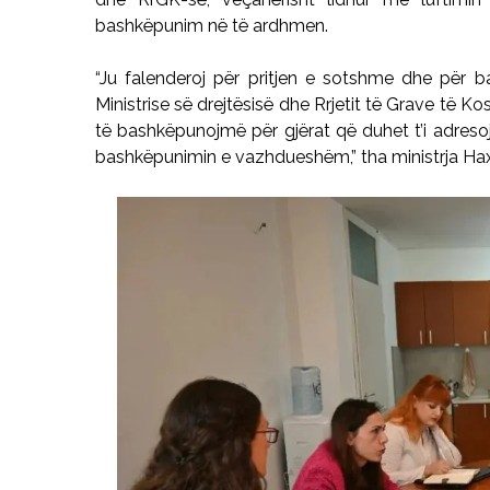
bashkëpunim në të ardhmen.
“Ju falenderoj për pritjen e sotshme dhe pë
Ministrise së drejtësisë dhe Rrjetit të Grave të
të bashkëpunojmë për gjërat që duhet t’i adres
bashkëpunimin e vazhdueshëm,” tha ministrja Hax