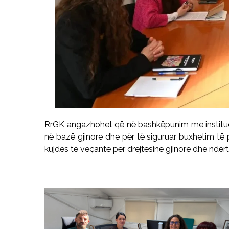
RrGK angazhohet që në bashkëpunim me instituci
në bazë gjinore dhe për të siguruar buxhetim të
kujdes të veçantë për drejtësinë gjinore dhe ndërt