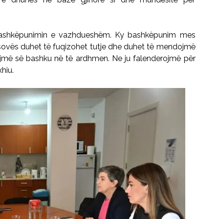
r bashkëpunimin e vazhdueshëm. Ky bashkëpunim mes
 Kosovës duhet të fuqizohet tutje dhe duhet të mendojmë
ojmë së bashku në të ardhmen. Ne ju falenderojmë për
hiu.