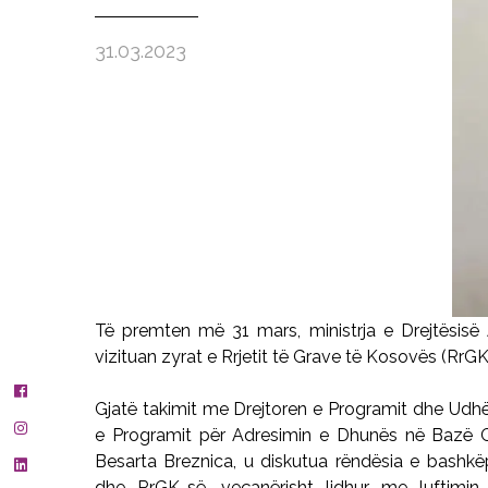
31.03.2023
Të premten më 31 mars, ministrja e Drejtësisë A
vizituan zyrat e Rrjetit të Grave të Kosovës (RrGK
Gjatë takimit me Drejtoren e Programit dhe Udh
e Programit për Adresimin e Dhunës në Bazë Gji
Besarta Breznica, u diskutua rëndësia e bashkë
dhe RrGK-së, veçanërisht lidhur me luftimi