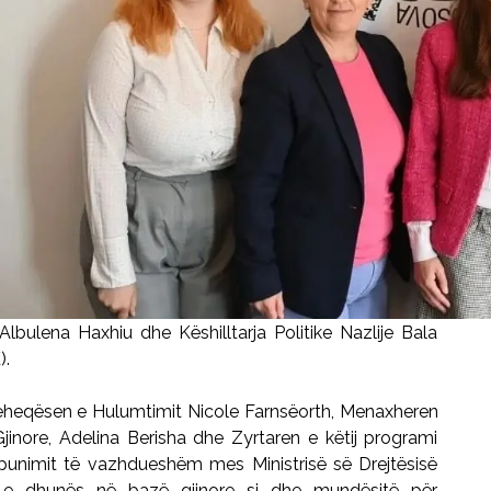
lbulena Haxhiu dhe Këshilltarja Politike Nazlije Bala
).
ëheqësen e Hulumtimit Nicole Farnsëorth, Menaxheren
nore, Adelina Berisha dhe Zyrtaren e këtij programi
punimit të vazhdueshëm mes Ministrisë së Drejtësisë
n e dhunës në bazë gjinore si dhe mundësitë për