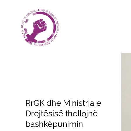
RrGK dhe Ministria e
Drejtësisë thellojnë
bashkëpunimin