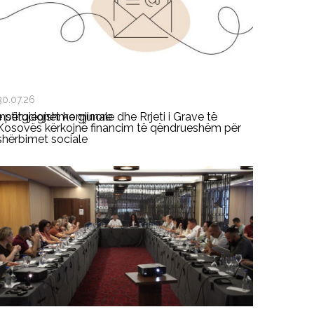
30.07.26
ë përgjegjshme gjinore
Institucionet komunale dhe Rrjeti i Grave të
Kosovës kërkojnë financim të qëndrueshëm për
shërbimet sociale