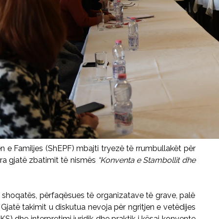
n e Familjes
(
ShEPF
) mbajti tryezë të rrumbullakët për
ra gjatë zbatimit të nismës
“Konventa e Stambollit dhe
ë shoqatës, përfaqësues të organizatave të grave, palë
Gjatë takimit u diskutua n
evoja për ngritjen e vetëdijes
S) dhe interpretimi juridik dhe praktik i kësaj konvente