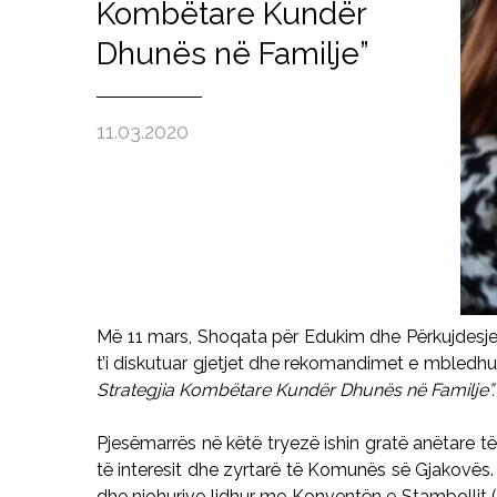
Kombëtare Kundër
Dhunës në Familje”
11.03.2020
Më 11 mars, Shoqata për Edukim
dhe Përkujdesje
t’i diskutuar gjetjet dhe rekomandimet e mbledhu
Strategjia
Kombë
tare
Kundë
r Dhunës në Familje”.
Pjesëmarrës në këtë tryezë ishin gratë anëtare t
të interesit dhe zyrtarë të Komunës së Gjakovës. 
dhe njohurive lidhur me Konventën e Stambollit (K