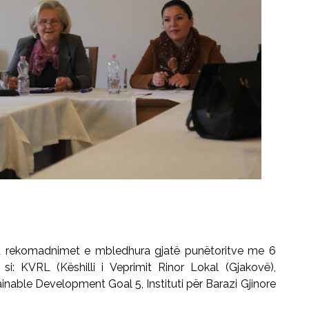
a
rekomadnimet
e mbledhura gjatë
punëtoritve
me 6
, si: KVRL (Këshilli i Veprimit Rinor Lokal (Gjakovë),
inable
Development
Goal
5, Instituti për Barazi Gjinore