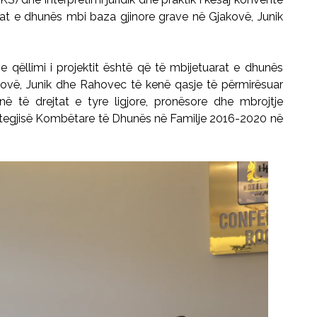
t e dhunës mbi baza gjinore grave në Gjakovë, Junik
 se
qëllimi i projektit është që të mbijetuarat e dhun
ë
s
kovë, Junik dhe Rahovec të ken
ë
qasje t
ë
p
ë
rmirësuar
në të drejtat e tyre ligjore, pronësore dhe mbrojtje
ategjisë Komb
ë
tare të Dhunës në Familje 2016-2020 në