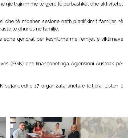
ë një trajnim më të
gjërë
të përbashkët dhe aktivitetet
 dhe të mbahen sesione rreth planifikimit familjar në
raste të dhunës në familje.
e edhe qendrat për këshillime me fëmijët e viktimave
ov
ë
s (FGK) dhe financohet
nga
Agjensioni
Austriak p
ë
r
GK-s
ë
jan
ë
edhe 17 organizata an
ë
tare t
ë
tjera. List
ë
n e