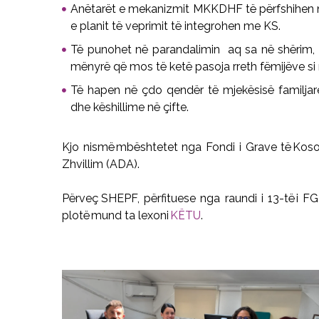
Anëtarët e mekanizmit MKKDHF të përfshihen n
e planit të veprimit të integrohen me KS.
Të punohet në parandalimin aq sa në shërim, si
mënyrë që mos të ketë pasoja rreth fëmijëve si 
Të hapen në çdo qendër të mjekësisë familjar
dhe këshillime në çifte.
Kjo nismë
mb
ë
shtetet nga Fondi i Grave t
ë
Kos
Zhvillim (ADA).
Përveç
SHEPF, p
ë
rfituese nga raundi i 13-t
ë
i F
plot
ë
mund ta lexoni
KËTU
.