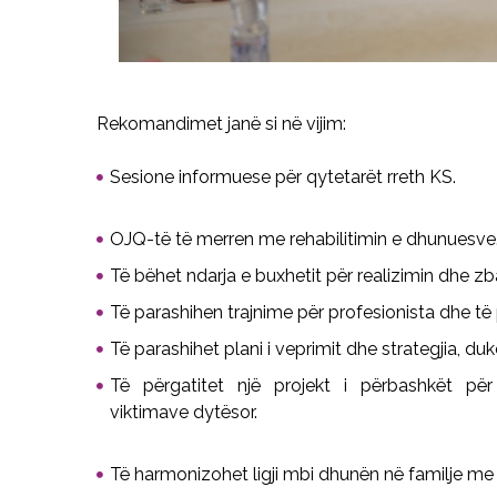
Rekomandimet janë si në vijim:
Sesione informuese për qytetarët rreth KS.
OJQ-të të merren me rehabilitimin e dhunuesve
Të bëhet ndarja e buxhetit për realizimin dhe zb
Të parashihen trajnime për
profesionista
dhe të 
Të parashihet plani i veprimit dhe strategjia, du
Të
përgat
itet
një projekt i përbashkët për
viktimave
dytësor.
Të harmonizohet ligji mbi dhunën në familje me