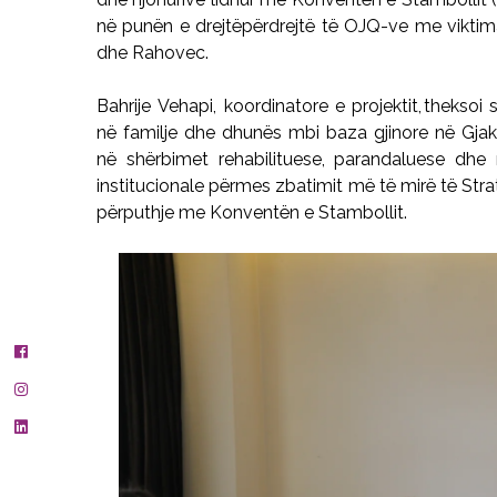
në punën e
drejtëpërdrejtë
të OJQ-ve me viktima
dhe Rahovec.
Bahrije
Vehapi
, koordinatore e projektit, theksoi
n
ë
familje dhe dhun
ë
s mbi baza gjinore në Gja
n
ë
sh
ë
rbimet rehabilituese, parandaluese dhe 
institucionale përmes zbatimit më të mirë të Str
përputhje me Konventën e Stambollit.