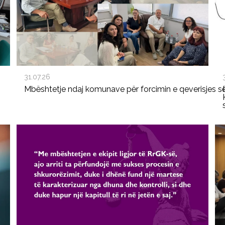
31.07.26
Mbështetje ndaj komunave për forcimin e qeverisjes s