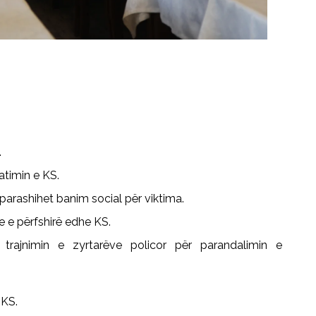
.
atimin e KS.
parashihet banim social për viktima.
ke e përfshirë edhe KS.
 trajnimin e zyrtarëve
polico
r për
paran
dalimin
e
 KS.