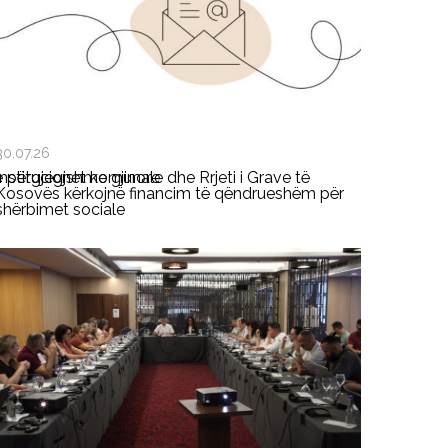
30.07.26
ë përgjegjshme gjinore
Institucionet komunale dhe Rrjeti i Grave të
Kosovës kërkojnë financim të qëndrueshëm për
shërbimet sociale