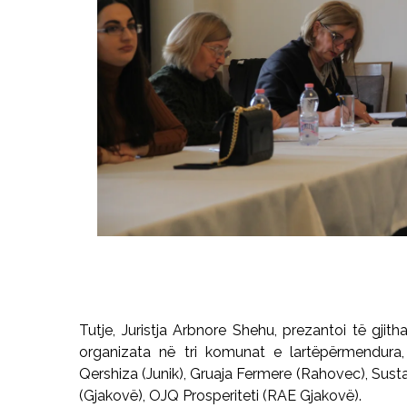
Tutje, Juristja
Arbnore
Shehu, prezantoi të gjith
organizata në tri komunat e
lartëpërmendura
Qershiza (Junik), Gruaja
Fermere
(Rahovec),
Susta
(Gjakovë), OJQ Prosperiteti (RAE Gjakovë).