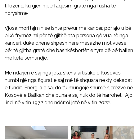
tifozërie, ku gjenin përfaqësim gratë nga fusha të
ndryshme.
Vjosa mori lajmin se ishte prekur me kancer, por ajo u bë
pikë frymëzimi për të gjithë ata persona që vuajnë nga
kanceri, duke dhënë shpesh herë mesazhe motivuese
për të gjitha gratë dhe bashkëshortët e tyre që përballen
me këtë sëmundje.
Me ndarjen e saj nga jeta, skena artistike e Kosovës
humbi një nga figurat e saj më të shquara ne dy dekadat
e fundit. Energjia e saj do t’u mungojë shumë njerëzve në
Kosovë e Ballkan dhe puna e saj nuk do të harrohet. Ajo
lindi në vitin 1972 dhe ndërroi jetë në vitin 2022.