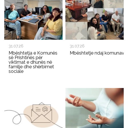
31.07.26
31.07.26
Mbështetja e Komunës
Mbështetje ndaj komunave p
së Prishtinës për
viktimat e dhunës në
familje dhe shërbimet
sociale