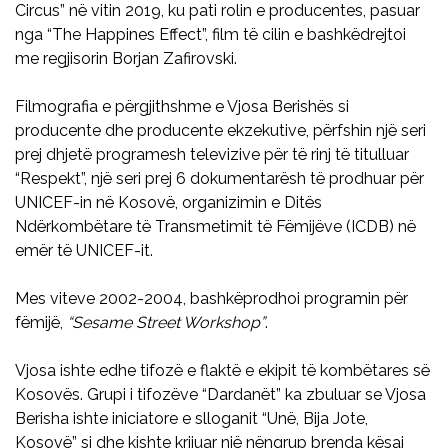
Circus” në vitin 2019, ku pati rolin e producentes, pasuar
nga “The Happines Effect”, film të cilin e bashkëdrejtoi
me regjisorin Borjan Zafirovski.
Filmografia e përgjithshme e Vjosa Berishës si
producente dhe producente ekzekutive, përfshin një seri
prej dhjetë programesh televizive për të rinj të titulluar
“Respekt”, një seri prej 6 dokumentarësh të prodhuar për
UNICEF-in në Kosovë, organizimin e Ditës
Ndërkombëtare të Transmetimit të Fëmijëve (ICDB) në
emër të UNICEF-it.
Mes viteve 2002-2004, bashkëprodhoi programin për
fëmijë,
“Sesame Street Workshop”
.
Vjosa ishte edhe tifozë e flaktë e ekipit të kombëtares së
Kosovës. Grupi i tifozëve “Dardanët” ka zbuluar se Vjosa
Berisha ishte iniciatore e slloganit “Unë, Bija Jote,
Kosovë” si dhe kishte krijuar një nëngrup brenda kësaj