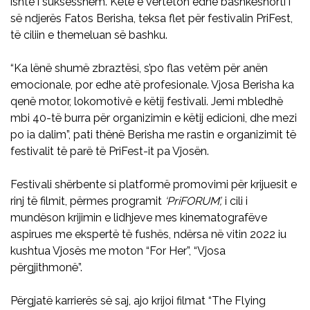
ishte i suksesshëm. Këtë e vërteton edhe bashkëshorti i
së ndjerës Fatos Berisha, teksa flet për festivalin PriFest,
të ciliin e themeluan së bashku.
“Ka lënë shumë zbraztësi, s’po flas vetëm për anën
emocionale, por edhe atë profesionale. Vjosa Berisha ka
qenë motor, lokomotivë e këtij festivali. Jemi mbledhë
mbi 40-të burra për organizimin e këtij edicioni, dhe mezi
po ia dalim”, pati thënë Berisha me rastin e organizimit të
festivalit të parë të PriFest-it pa Vjosën.
Festivali shërbente si platformë promovimi për krijuesit e
rinj të filmit, përmes programit
‘PriFORUM’,
i cili i
mundëson krijimin e lidhjeve mes kinematografëve
aspirues me ekspertë të fushës, ndërsa në vitin 2022 iu
kushtua Vjosës me moton “For Her”, “Vjosa
përgjithmonë”.
Përgjatë karrierës së saj, ajo krijoi filmat “The Flying