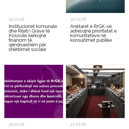
30.07.26
30.07.26
Institucionet komunale
Anëtaret e RrGK-së
dhe Rrjeti i Grave të
adresojnë prioritetet e
Kosovës kërkojnë
komuniteteve në
financim të
konsultimet publike
qëndrueshëm për
shërbimet sociale
30.07.26
23.07.26