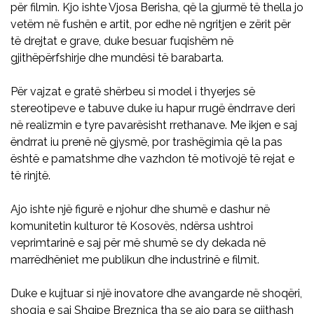
për filmin. Kjo ishte Vjosa Berisha, që la gjurmë të thella jo
vetëm në fushën e artit, por edhe në ngritjen e zërit për
të drejtat e grave, duke besuar fuqishëm në
gjithëpërfshirje dhe mundësi të barabarta.
Për vajzat e gratë shërbeu si model i thyerjes së
stereotipeve e tabuve duke iu hapur rrugë ëndrrave deri
në realizmin e tyre pavarësisht rrethanave. Me ikjen e saj
ëndrrat iu prenë në gjysmë, por trashëgimia që la pas
është e pamatshme dhe vazhdon të motivojë të rejat e
të rinjtë.
Ajo ishte një figurë e njohur dhe shumë e dashur në
komunitetin kulturor të Kosovës, ndërsa ushtroi
veprimtarinë e saj për më shumë se dy dekada në
marrëdhëniet me publikun dhe industrinë e filmit.
Duke e kujtuar si një inovatore dhe avangarde në shoqëri,
shoqja e saj Shqipe Breznica tha se ajo para se gjithash