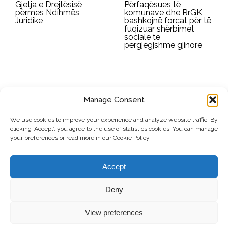
Gjetja e Drejtësisë
Përfaqësues të
përmes Ndihmës
komunave dhe RrGK
Juridike
bashkojnë forcat për të
fuqizuar shërbimet
sociale të
përgjegjshme gjinore
Manage Consent
REGJISTROHU PËR BULETININ E RRGK-SË
We use cookies to improve your experience and analyze website traffic. By
clicking ‘Accept’, you agree to the use of statistics cookies. You can manage
Dërgo
your preferences or read more in our Cookie Policy.
© Copyright, 2026 . Rrjeti i Grave të Kosovës. Të gjitha të drejtat e
Accept
rezervuara.
Deny
View preferences
Kontribuo
Kontakti
Privacy Policy