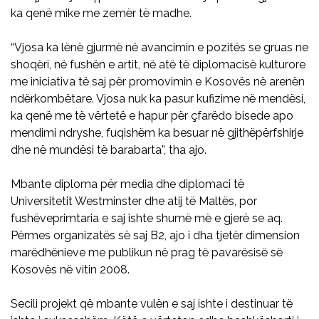
ka qenë mike me zemër të madhe.
“Vjosa ka lënë gjurmë në avancimin e pozitës se gruas ne
shoqëri, në fushën e artit, në atë të diplomacisë kulturore
me iniciativa të saj për promovimin e Kosovës në arenën
ndërkombëtare. Vjosa nuk ka pasur kufizime në mendësi,
ka qenë me të vërtetë e hapur për çfarëdo bisede apo
mendimi ndryshe, fuqishëm ka besuar në gjithëpërfshirje
dhe në mundësi të barabarta”, tha ajo.
Mbante diploma për media dhe diplomaci të
Universitetit Westminster dhe atij të Maltës, por
fushëveprimtaria e saj ishte shumë më e gjerë se aq.
Përmes organizatës së saj B2, ajo i dha tjetër dimension
marëdhënieve me publikun në prag të pavarësisë së
Kosovës në vitin 2008.
Secili projekt që mbante vulën e saj ishte i destinuar të