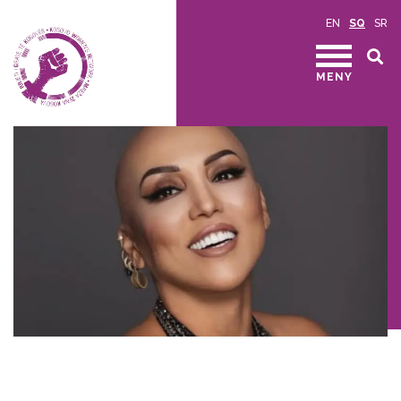
EN
SQ
SR
MENY