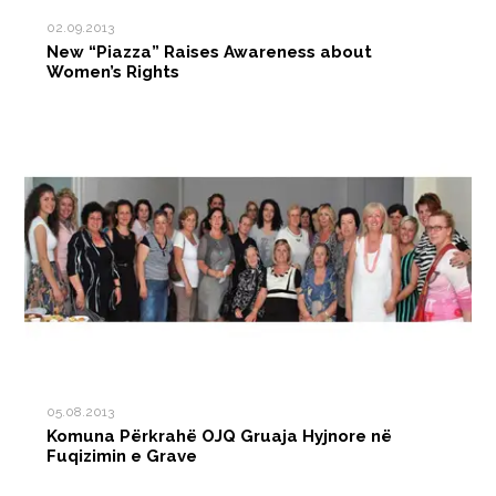
02.09.2013
New “Piazza” Raises Awareness about
Women’s Rights
05.08.2013
Komuna Përkrahë OJQ Gruaja Hyjnore në
Fuqizimin e Grave