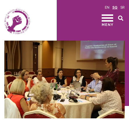
EN
SQ
SR
MENY