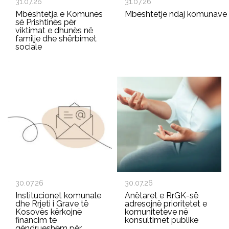
31.07.26
31.07.26
Mbështetja e Komunës
Mbështetje ndaj komunave p
së Prishtinës për
viktimat e dhunës në
familje dhe shërbimet
sociale
30.07.26
30.07.26
Institucionet komunale
Anëtaret e RrGK-së
dhe Rrjeti i Grave të
adresojnë prioritetet e
Kosovës kërkojnë
komuniteteve në
financim të
konsultimet publike
qëndrueshëm për