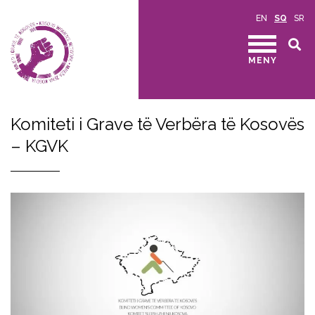
EN
SQ
SR
MENY
Komiteti i Grave të Verbëra të Kosovës
– KGVK