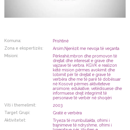
Komuna:
Prishtinë
Zona e ekspertizës:
Arsim,Njerëzit me nevoja të veçanta
Misioni:
Përkrahë,mbron dhe promovon të
drejtat dhe interesat e grave dhe
vajzave të verbra. KGVK e realizon
këtë mision përmes avokimit dhe
lobimit për të drejtat e grave të
verbëra dhe me të parë të dobësuar
në Kosovë përmes aktiviteteve
arsimore, edukative, vetëdisuese dhe
informuese drejt integrimit të
personave të verbër në shoqëri
Viti i themelimit:
2003
Target Grupi:
Gratë e verbëra
Aktivitetet:
Tryeza të rrumbullakta, ofrimi i
trajnimeve të ndryshme, ofrimi i
ligjeratave për zbutjen e