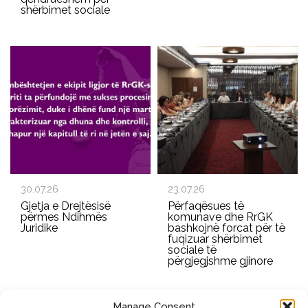
shërbimet sociale
30.07.26
23.07.26
Gjetja e Drejtësisë
Përfaqësues të
përmes Ndihmës
komunave dhe RrGK
Juridike
bashkojnë forcat për të
fuqizuar shërbimet
sociale të
përgjegjshme gjinore
Manage Consent