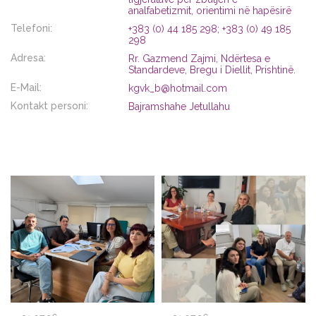
analfabetizmit, orientimi në hapësirë
Telefoni:
+383 (0) 44 185 298; +383 (0) 49 185
298
Adresa:
Rr. Gazmend Zajmi, Ndërtesa e
Standardeve, Bregu i Diellit, Prishtinë.
E-Mail:
kgvk_b@hotmail.com
Kontakt personi:
Bajramshahe Jetullahu