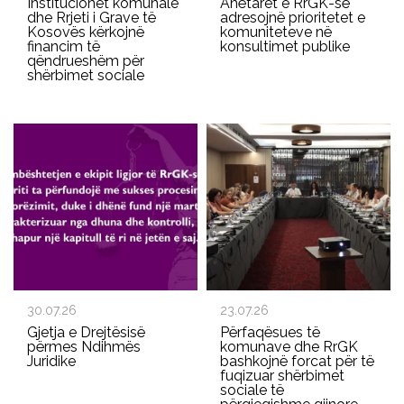
Institucionet komunale
Anëtaret e RrGK-së
dhe Rrjeti i Grave të
adresojnë prioritetet e
Kosovës kërkojnë
komuniteteve në
financim të
konsultimet publike
qëndrueshëm për
shërbimet sociale
30.07.26
23.07.26
Gjetja e Drejtësisë
Përfaqësues të
përmes Ndihmës
komunave dhe RrGK
Juridike
bashkojnë forcat për të
fuqizuar shërbimet
sociale të