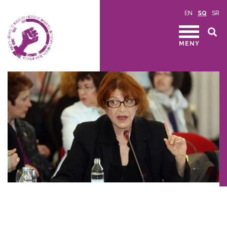
EN
SQ
SR
MENY