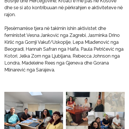
Bosnje dhe Hercegovinë, Kroaci e më pas në Kosovë
dhe se si ato kontribuuan në përkrahjen e aktiviteteve në
rajon.
Pjesëmarrëse tjera në takimin ishin aktivistet dhe
feministet Vesna Janković nga Zagrebi, Jasminka Drino
Kirlić nga Gornji Vakuf/Uskoplje, Lepa Mlađenović nga
Beogradi, Hannah Safran nga Haifa, Paula Petričević nga
Kotori, Jelka Zorn nga Ljubljana, Rebecca Johnson nga
Londra, Madeleine Rees nga Gjeneva dhe Gorana
Mlinarević nga Sarajeva.