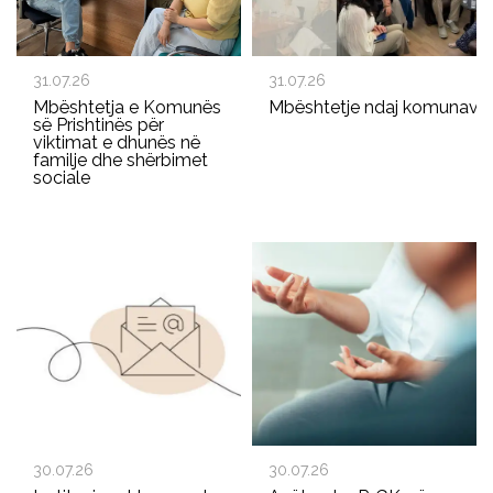
31.07.26
31.07.26
Mbështetja e Komunës
Mbështetje ndaj komunave p
së Prishtinës për
viktimat e dhunës në
familje dhe shërbimet
sociale
30.07.26
30.07.26