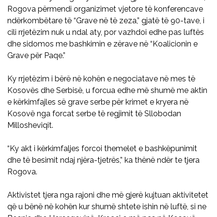
Rogova përmendi organizimet vjetore të konferencave
ndërkombëtare të “Grave në të zeza,” gjatë të 90-tave, i
cili rrjetëzim nuk u ndal aty, por vazhdoi edhe pas luftës
dhe sidomos me bashkimin e zërave në “Koalicionin e
Grave për Paqe.”
Ky rrjetëzim i bërë në kohën e negociatave në mes të
Kosovës dhe Serbisë, u forcua edhe më shumë me aktin
e kërkimfajles së grave serbe për krimet e kryera në
Kosovë nga forcat serbe të regjimit të Sllobodan
Millosheviqit.
“Ky akt i kërkimfaljes forcoi themelet e bashkëpunimit
dhe të besimit ndaj njëra-tjetrës,” ka thënë ndër te tjera
Rogova.
Aktivistet tjera nga rajoni dhe më gjerë kujtuan aktivitetet
që u bënë në kohën kur shumë shtete ishin në luftë, si ne