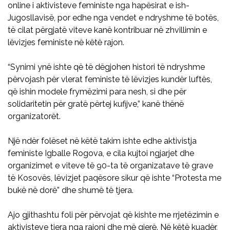
online i aktivisteve feministe nga hapësirat e ish-
Jugosllavisë, por edhe nga vendet e ndryshme të botës,
të cilat përgjatë viteve kanë kontribuar në zhvillimin e
lëvizjes feministe në këtë rajon.
“Synimi ynë ishte që të dëgjohen histori të ndryshme
përvojash për vlerat feministe të lëvizjes kundër luftës,
që ishin modele frymëzimi para nesh, si dhe për
solidaritetin për gratë përtej kufijve,” kanë thënë
organizatorët.
Një ndër folëset në këtë takim ishte edhe aktivistja
feministe Igballe Rogova, e cila kujtoi ngjarjet dhe
organizimet e viteve të 90-ta të organizatave të grave
të Kosovës, lëvizjet paqësore sikur që ishte “Protesta me
bukë në dorë” dhe shumë të tjera.
Ajo gjithashtu foli për përvojat që kishte me rrjetëzimin e
aktivisteve tjera nga rajoni dhe më gjerë. Në këtë kuadër,