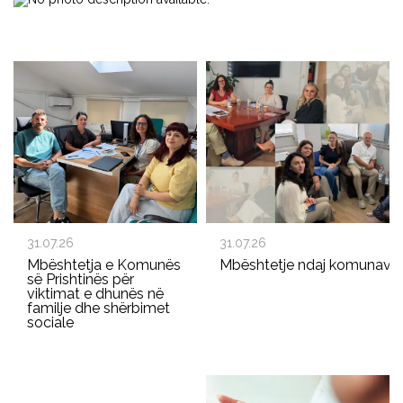
31.07.26
31.07.26
Mbështetja e Komunës
Mbështetje ndaj komunave p
së Prishtinës për
viktimat e dhunës në
familje dhe shërbimet
sociale