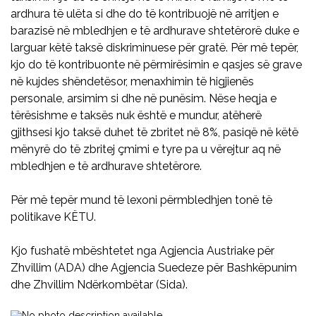
ardhura të ulëta si dhe do të kontribuojë në arritjen e
barazisë në mbledhjen e të ardhurave shtetërorë duke e
larguar këtë taksë diskriminuese për gratë. Për më tepër,
kjo do të kontribuonte në përmirësimin e qasjes së grave
në kujdes shëndetësor, menaxhimin të higjienës
personale, arsimim si dhe në punësim. Nëse heqja e
tërësishme e taksës nuk është e mundur, atëherë
gjithsesi kjo taksë duhet të zbritet në 8%, pasiqë në këtë
mënyrë do të zbritej çmimi e tyre pa u vërejtur aq në
mbledhjen e të ardhurave shtetërore.
Për më tepër mund të lexoni përmbledhjen tonë të
politikave KËTU.
Kjo fushatë mbështetet nga Agjencia Austriake për
Zhvillim (ADA) dhe Agjencia Suedeze për Bashkëpunim
dhe Zhvillim Ndërkombëtar (Sida).