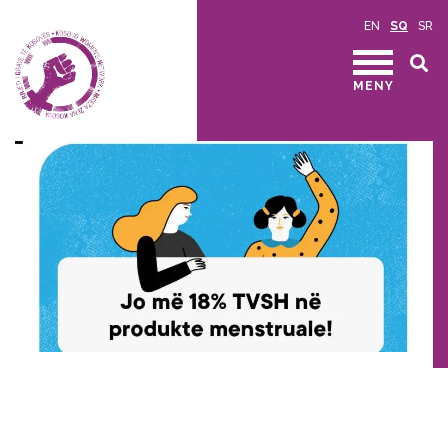
EN
SQ
SR
MENY