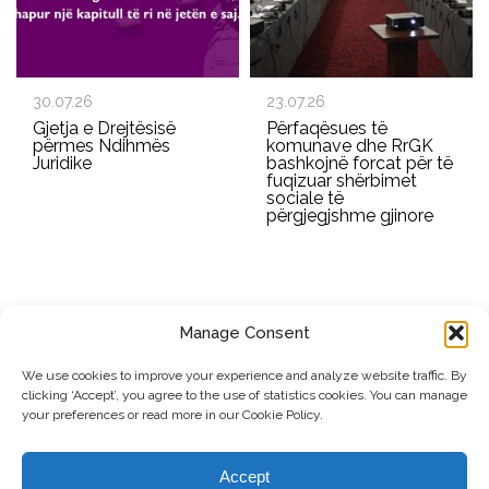
30.07.26
23.07.26
Gjetja e Drejtësisë
Përfaqësues të
përmes Ndihmës
komunave dhe RrGK
Juridike
bashkojnë forcat për të
fuqizuar shërbimet
sociale të
përgjegjshme gjinore
Manage Consent
REGJISTROHU PËR BULETININ E RRGK-SË
We use cookies to improve your experience and analyze website traffic. By
clicking ‘Accept’, you agree to the use of statistics cookies. You can manage
Dërgo
your preferences or read more in our Cookie Policy.
© Copyright, 2026 . Rrjeti i Grave të Kosovës. Të gjitha të drejtat e
Accept
rezervuara.