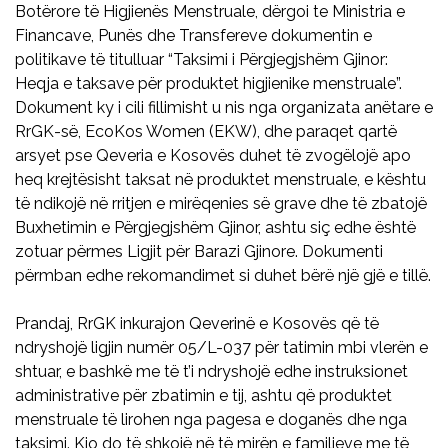
Botërore të Higjienës Menstruale, dërgoi te Ministria e
Financave, Punës dhe Transfereve dokumentin e
politikave të titulluar “Taksimi i Përgjegjshëm Gjinor:
Heqja e taksave për produktet higjienike menstruale”.
Dokument ky i cili fillimisht u nis nga organizata anëtare e
RrGK-së, EcoKos Women (EKW), dhe paraqet qartë
arsyet pse Qeveria e Kosovës duhet të zvogëlojë apo
heq krejtësisht taksat në produktet menstruale, e kështu
të ndikojë në rritjen e mirëqenies së grave dhe të zbatojë
Buxhetimin e Përgjegjshëm Gjinor, ashtu siç edhe është
zotuar përmes Ligjit për Barazi Gjinore. Dokumenti
përmban edhe rekomandimet si duhet bërë një gjë e tillë.
Prandaj, RrGK inkurajon Qeverinë e Kosovës që të
ndryshojë ligjin numër 05/L-037 për tatimin mbi vlerën e
shtuar, e bashkë me të t’i ndryshojë edhe instruksionet
administrative për zbatimin e tij, ashtu që produktet
menstruale të lirohen nga pagesa e doganës dhe nga
taksimi. Kjo do të shkojë në të mirën e familjeve me të