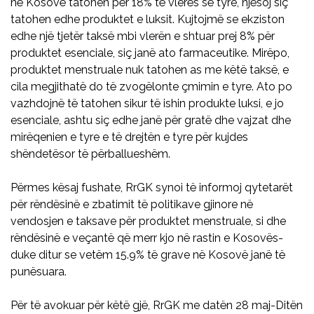
në Kosovë tatohen për 18% të vlerës së tyre, njësoj siç
tatohen edhe produktet e luksit. Kujtojmë se ekziston
edhe një tjetër taksë mbi vlerën e shtuar prej 8% për
produktet esenciale, siç janë ato farmaceutike. Mirëpo,
produktet menstruale nuk tatohen as me këtë taksë, e
cila megjithatë do të zvogëlonte çmimin e tyre. Ato po
vazhdojnë të tatohen sikur të ishin produkte luksi, e jo
esenciale, ashtu siç edhe janë për gratë dhe vajzat dhe
mirëqenien e tyre e të drejtën e tyre për kujdes
shëndetësor të përballueshëm.
Përmes kësaj fushate, RrGK synoi të informoj qytetarët
për rëndësinë e zbatimit të politikave gjinore në
vendosjen e taksave për produktet menstruale, si dhe
rëndësinë e veçantë që merr kjo në rastin e Kosovës-
duke ditur se vetëm 15.9% të grave në Kosovë janë të
punësuara.
Për të avokuar për këtë gjë, RrGK me datën 28 maj-Ditën