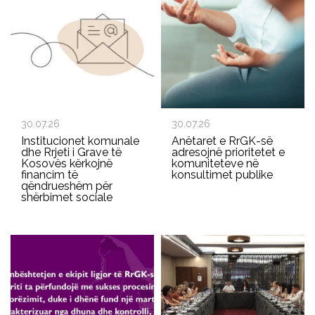
30.07.26
30.07.26
Institucionet komunale
Anëtaret e RrGK-së
dhe Rrjeti i Grave të
adresojnë prioritetet e
Kosovës kërkojnë
komuniteteve në
financim të
konsultimet publike
qëndrueshëm për
shërbimet sociale