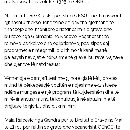
me kërkesat e rezolutës 1325 të OKB-së.
Në emër të RrGK, duke përfshirë QKSGJ-në, Farnsworth
gjithashtu theksoi rëndësinë që qeveria gjermane të
financojë dhe monitorojë riatdhesimin e grave dhe
burrave nga Gjermania në Kosovë, veçanërisht të
romëve, ashkalive dhe egjiptianëve, pasi sipas saj
programet e riintegrimit jo gjithmonë kanë marrë
parasysh nevojat e ndryshme të grave, burrave, vajzave
dhe djemve të riatdhesuar.
Vëmendja e pamjaftueshme gjinore gjatë këtij procesi
mund të përkeqësojë pozitën e ndjeshme ekzistuese,
ndërsa mungesa e një programi të kujdesshëm dhe të
mirë-financuar mund të kontribuojë në abuzimin e të
drejtave të njeriut dhe diskriminim.
Maja Raicevic nga Qendra për të Drejtat e Grave në Mal
të Zi foli për faktin se gratë dhe veçanërisht OShCG-të