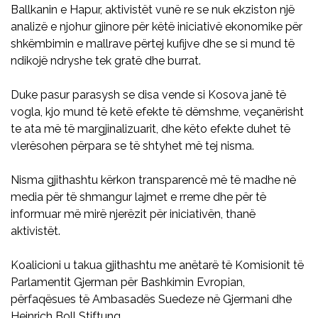
Ballkanin e Hapur, aktivistët vunë re se nuk ekziston një
analizë e njohur gjinore për këtë iniciativë ekonomike për
shkëmbimin e mallrave përtej kufijve dhe se si mund të
ndikojë ndryshe tek gratë dhe burrat.
Duke pasur parasysh se disa vende si Kosova janë të
vogla, kjo mund të ketë efekte të dëmshme, veçanërisht
te ata më të margjinalizuarit, dhe këto efekte duhet të
vlerësohen përpara se të shtyhet më tej nisma.
Nisma gjithashtu kërkon transparencë më të madhe në
media për të shmangur lajmet e rreme dhe për të
informuar më mirë njerëzit për iniciativën, thanë
aktivistët.
Koalicioni u takua gjithashtu me anëtarë të Komisionit të
Parlamentit Gjerman për Bashkimin Evropian,
përfaqësues të Ambasadës Suedeze në Gjermani dhe
Heinrich Boll Stiftung.