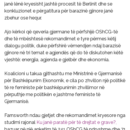
janë lënë kryesisht jashtë procesit të Berlinit dhe se
konkluzionet e përgatitura për barazinë gjinore janë
zbehur ose hequr.
Ajo kërkoi që qeveria gjermane të përfshijë OShCG-të
dhe të mbështesë rekomandimet e tyre përmes këtij
dialogu politik, duke përfshirë vëmendjen ndaj barazisë
gjinore në tri temat e agjendës që do të diskutohen këtë
vjeshtë: energjia, agjenda e gjelbër dhe ekonomia.
Koalicioni u takua gjithashtu me Ministrinë e Gjermanisë
për Bashkëpunim Ekonomik, e cila po zhvillon një politikë
të re feministe për bashkëpunimin zhvillimor në
përputhje me politikën e jashtme feministe të
Gjermanisë.
Farnsworth ndau gjetjet dhe rekomandimet kryesore nga
studimi rajonal
Ku janë paratë për të drejtat e grave?,
bazuar në një anketim të 241 OShCG të ndryshme dhe 71