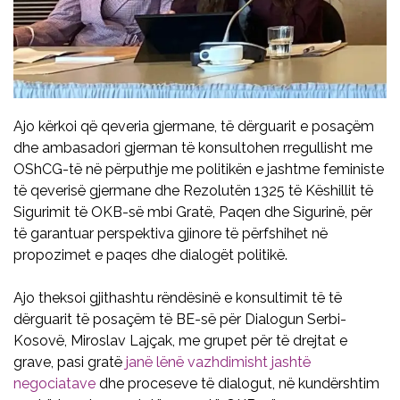
Ajo kërkoi që qeveria gjermane, të dërguarit e posaçëm
dhe ambasadori gjerman të konsultohen rregullisht me
OShCG-të në përputhje me politikën e jashtme feministe
të qeverisë gjermane dhe Rezolutën 1325 të Këshillit të
Sigurimit të OKB-së mbi Gratë, Paqen dhe Sigurinë, për
të garantuar perspektiva gjinore të përfshihet në
propozimet e paqes dhe dialogët politikë.
Ajo theksoi gjithashtu rëndësinë e konsultimit të të
dërguarit të posaçëm të BE-së për Dialogun Serbi-
Kosovë, Miroslav Lajçak, me grupet për të drejtat e
grave, pasi gratë
janë lënë vazhdimisht jashtë
negociatave
dhe proceseve të dialogut, në kundërshtim