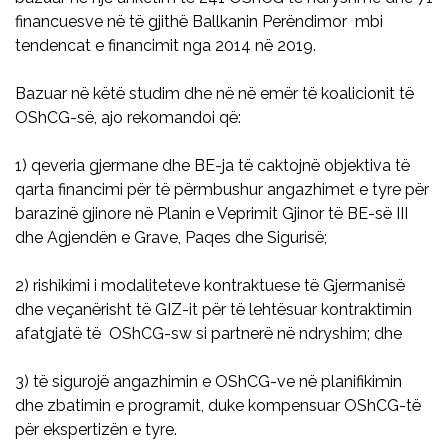
financuesve në të gjithë Ballkanin Perëndimor mbi
tendencat e financimit nga 2014 në 2019.
Bazuar në këtë studim dhe në në emër të koalicionit të
OShCG-së, ajo rekomandoi që:
1) qeveria gjermane dhe BE-ja të caktojnë objektiva të
qarta financimi për të përmbushur angazhimet e tyre për
barazinë gjinore në Planin e Veprimit Gjinor të BE-së III
dhe Agjendën e Grave, Paqes dhe Sigurisë;
2) rishikimi i modaliteteve kontraktuese të Gjermanisë
dhe veçanërisht të GIZ-it për të lehtësuar kontraktimin
afatgjatë të OShCG-sw si partnerë në ndryshim; dhe
3) të sigurojë angazhimin e OShCG-ve në planifikimin
dhe zbatimin e programit, duke kompensuar OShCG-të
për ekspertizën e tyre.