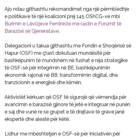
Ajo ndau gjithashtu rekomandimet nga një përmbledhje
e politikave të një koalicioni prej 145 OShCG-ve mbi
Burimin e Lëvizjeve Feministe me rastin e Forumit të
Barazisë së Gjeneratave.
Delegacioni u takua gjithashtu me Fondin e Shoqërisë së
Hapur (OSF) me ç’rast diskutuan mundësitë për
bashkëpunim të mundshëm në fushat e reja strategjike
të OSF-së për integrimin në BE, bashkëpunimin
ekonomik rajonal në BB, transformimin digjital, dhe
tranzicionin e energjisë dhe klimën.
Aktivistët kërkuan që OSF të sigurojë që vëmendja për
avancimin e barazisë gjinore të jetë e integruar në punën
e saj dhe vunë re se grupet e të drejtave të grave janë
ekspertë dhe aleatë për këtë.
Lidhur me mbështetjen e OSF-së për Iniciativën për