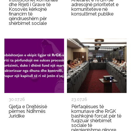
dhe Rrjeti i Grave të
adresojnë prioritetet e
Kosovës kërkojnë
komuniteteve në
financim të
konsultimet publike
qëndrueshëm për
shërbimet sociale
30.07.26
23.07.26
Gjetja e Drejtësisë
Përfaqësues të
përmes Ndihmës
komunave dhe RrGK
Juridike
bashkojnë forcat për të
fuqizuar shërbimet
sociale të
përgjegjshme gjinore