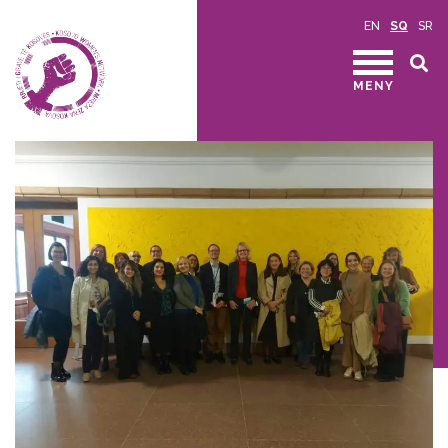
EN
SQ
SR
MENY