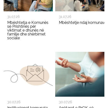
31.07.26
31.07.26
Mbështetja e Komunës
Mbështetje ndaj komunave p
së Prishtinës për
viktimat e dhunës në
familje dhe shërbimet
sociale
30.07.26
30.07.26
Institucionet komunale
Anëtaret e RrGK-së