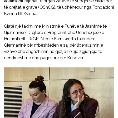
koalicionit rajonal të organizatave të shoqërisë civile për
të drejtat e grave (OShCG), të udhëhequr nga Fondacioni
Kvinna till Kvinna.
Gjatë një takimi me Ministrinë e Punëve të Jashtme të
Gjermanisë, Drejtore e Programit dhe Udhëheqëse e
Hulumtimit, RrGK, Nicole Farnsworth falënderoi
Gjermaninë për mbështetjen e saj për liberalizimin e
vizave dhe angazhimin në gjetjen e një zgjidhjeje të
qëndrueshme dhe paqësore për Kosovën.