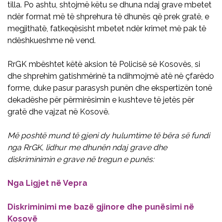
tilla. Po ashtu, shtojmë këtu se dhuna ndaj grave mbetet
ndër format më të shprehura të dhunës që prek gratë, e
megjithatë, fatkeqësisht mbetet ndër krimet më pak të
ndëshkueshme në vend.
RrGK mbështet këtë aksion të Policisë së Kosovës, si
dhe shprehim gatishmërinë ta ndihmojmë atë në çfarëdo
forme, duke pasur parasysh punën dhe ekspertizën tonë
dekadëshe për përmirësimin e kushteve të jetës për
gratë dhe vajzat në Kosovë.
Më poshtë mund të gjeni dy hulumtime të bëra së fundi
nga RrGK, lidhur me dhunën ndaj grave dhe
diskriminimin e grave në tregun e punës:
Nga Ligjet në Vepra
Diskriminimi me bazë gjinore dhe punësimi në
Kosovë