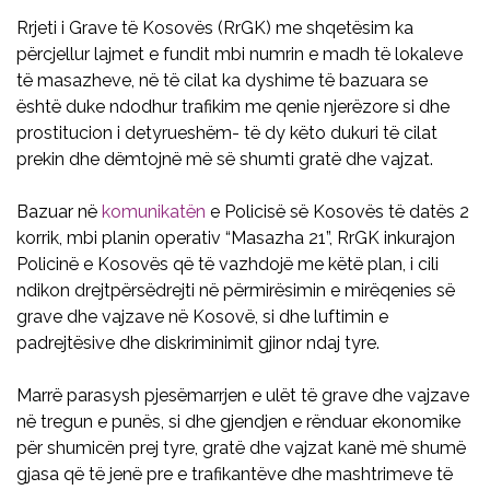
Rrjeti i Grave të Kosovës (RrGK) me shqetësim ka
përcjellur lajmet e fundit mbi numrin e madh të lokaleve
të masazheve, në të cilat ka dyshime të bazuara se
është duke ndodhur trafikim me qenie njerëzore si dhe
prostitucion i detyrueshëm- të dy këto dukuri të cilat
prekin dhe dëmtojnë më së shumti gratë dhe vajzat.
Bazuar në
komunikatën
e Policisë së Kosovës të datës 2
korrik, mbi planin operativ “Masazha 21”, RrGK inkurajon
Policinë e Kosovës që të vazhdojë me këtë plan, i cili
ndikon drejtpërsëdrejti në përmirësimin e mirëqenies së
grave dhe vajzave në Kosovë, si dhe luftimin e
padrejtësive dhe diskriminimit gjinor ndaj tyre.
Marrë parasysh pjesëmarrjen e ulët të grave dhe vajzave
në tregun e punës, si dhe gjendjen e rënduar ekonomike
për shumicën prej tyre, gratë dhe vajzat kanë më shumë
gjasa që të jenë pre e trafikantëve dhe mashtrimeve të