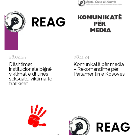
28.02.25
08.11.24
Dështimet
Komunikatë për media
institucionale bëjnë
– Rekomandime për
viktimat e dhunës
Parlamentin e Kosovës
seksuale, viktima të
trafikimit