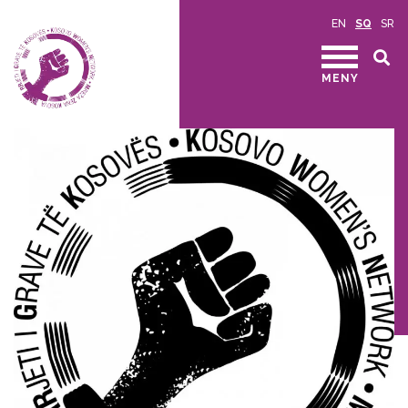
EN
SQ
SR
MENY