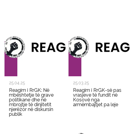
25.04.25
25.03.25
Reagim i RrGK: Në
Reagim i RrGK-së pas
mbështetje të grave
vrasjeve të fundit në
politikane dhe në
Kosovë nga
mbrojtje të dinjitetit
armëmbajtjet pa leje
njerëzor në diskursin
publik