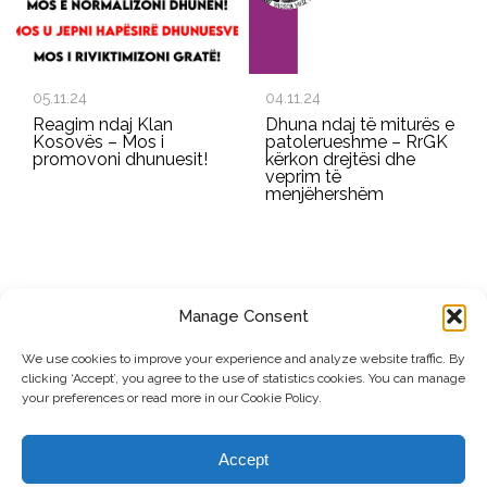
05.11.24
04.11.24
Reagim ndaj Klan
Dhuna ndaj të miturës e
Kosovës – Mos i
patolerueshme – RrGK
promovoni dhunuesit!
kërkon drejtësi dhe
veprim të
menjëhershëm
Manage Consent
REGJISTROHU PËR BULETININ E RRGK-SË
We use cookies to improve your experience and analyze website traffic. By
clicking ‘Accept’, you agree to the use of statistics cookies. You can manage
Dërgo
your preferences or read more in our Cookie Policy.
© Copyright, 2026 . Rrjeti i Grave të Kosovës. Të gjitha të drejtat e
Accept
rezervuara.